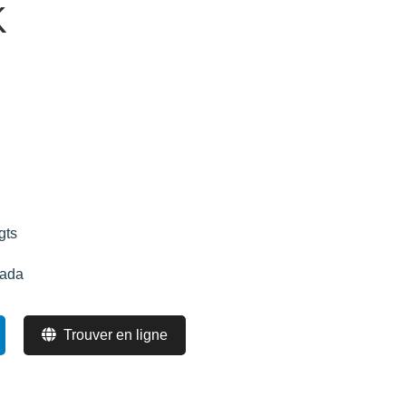
K
gts
nada
Trouver en ligne