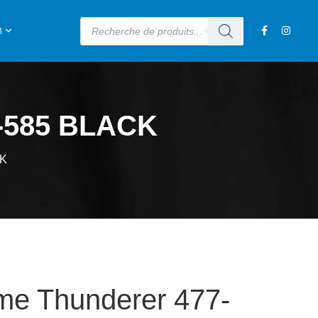
B
-585 BLACK
CK
cme Thunderer 477-