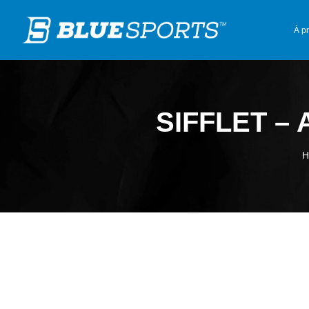
À p
SIFFLET –
H