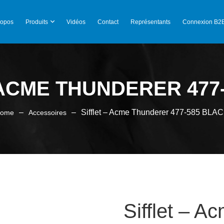
ropos
Produits
Vidéos
Contact
Représentants
Connexion B2
 ACME THUNDERER 477
–
–
Sifflet – Acme Thunderer 477-585 BLA
ome
Accessoires
Sifflet – A