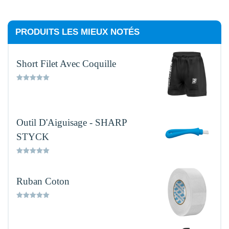
PRODUITS LES MIEUX NOTÉS
Short Filet Avec Coquille
Rated
5.00
out of 5
Outil D'Aiguisage - SHARP
STYCK
Rated
5.00
out of 5
Ruban Coton
Rated
5.00
out of 5