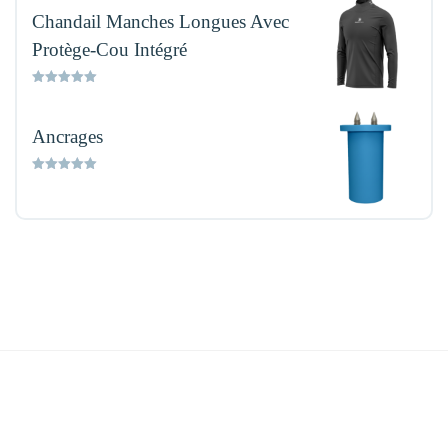
Chandail Manches Longues Avec
Protège-Cou Intégré
Rated
5.00
out of 5
Ancrages
Rated
5.00
out of 5